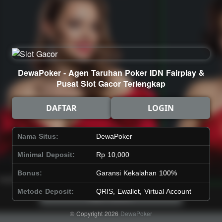
DewaPoker - Agen Taruhan Poker IDN Fairplay &
Pusat Slot Gacor Terlengkap
DAFTAR
LOGIN
Nama Situs:
DewaPoker
Minimal Deposit:
Rp 10,000
Bonus:
Garansi Kekalahan 100%
PragmaticPlay
Evolution
Metode Deposit:
QRIS, Ewallet, Virtual Account
Main Casino
© Copyright 2026
DewaPoker