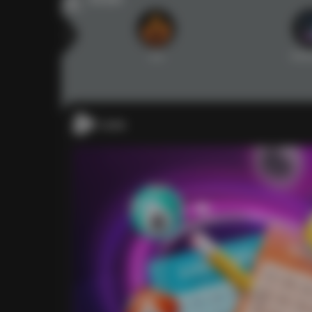
Hot
IDNA
Lotto