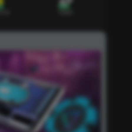
t City
Playtech
C