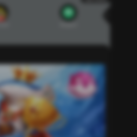
eslot
Minigame
Micro