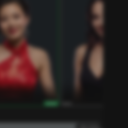
IDNLIVE
Lihat semua