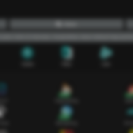
Daftar
menghadirkan akses eksklusif bagi pecinta kartu yang mencari server
Casino
Poker
Lotto
SLOT
PragmaticPlay
Haba
Panda
Microgaming
5G G