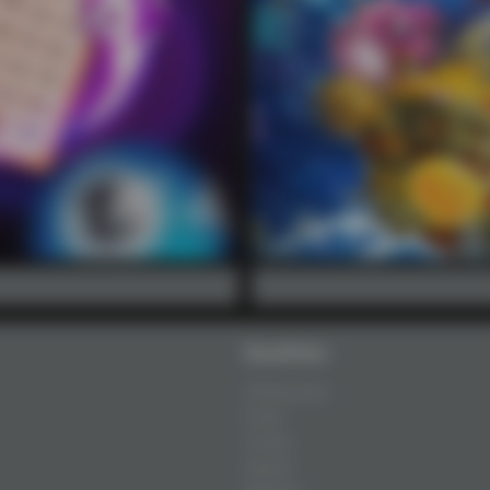
DewaPoker
Tentang Kami
Footer
Contact
Deposit