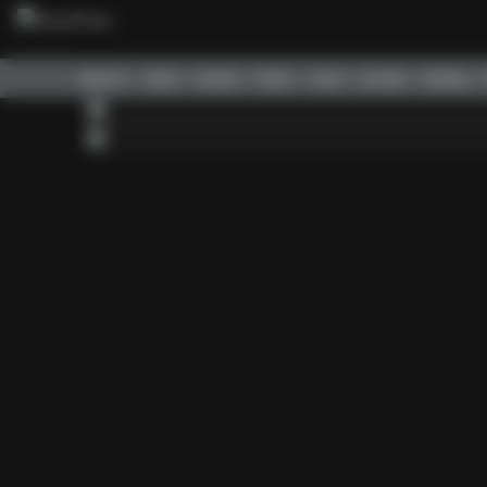
Beranda
Sports+
Slots
Casino
Poker
Lotto
Arcade
Fishing