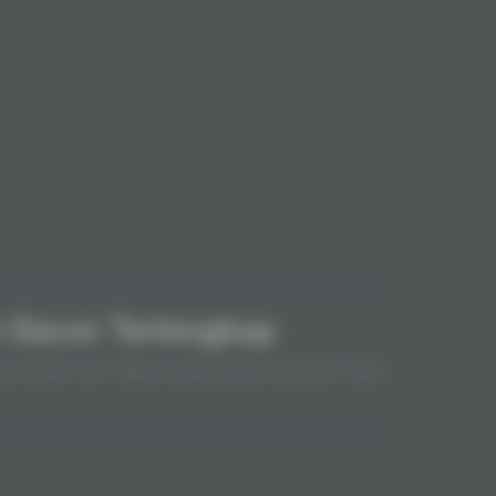
t Gacor Terlengkap
i provider resmi. Nikmati sensasi bermain yang aman, cepat,