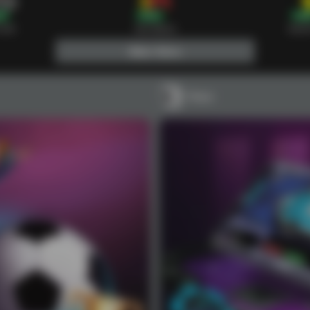
Soft
Slot Mania
Nolimi
Main Slots
Poker